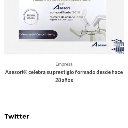
Empresa
ce
Asesori® celebra su prestigio formado desde hace
A
28 años
Twitter